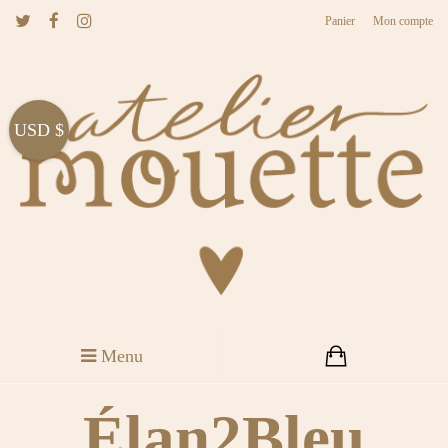
Panier
Mon compte
USD $
Menu
Élan2Bleu