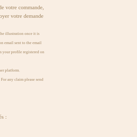
 de votre commande,
voyer votre demande
e illustration once it is
on email sent to the email
 your profile registered on
er platform.
t. For any claim please send
és :