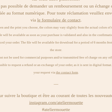
st pas possible de demander un remboursement ou un échange
édiée au format numérique. Pour toute réclamation veuillez en
via
le formulaire de contact
.
 and the print you choose, the colors may vary slightly from the actual colors of th
e will be available as soon as your purchase is validated and also in the confirmati
ed your order. The file will be available for download for a period of 6 months from
the store.
ust not be used for commercial purposes and/or transmitted free of charge on any oth
ssible to request a refund or an exchange of your order, as it is sent in digital forma
your request via
the contact form
.
—
r suivre la boutique et être au courant de toutes les nouveaut
instagram.com/ateliermouette
#ateliermouette