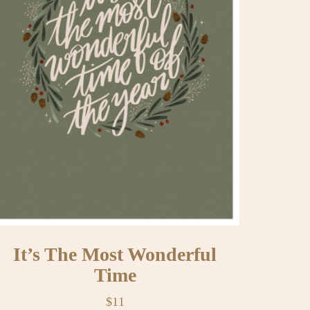
It’s The Most Wonderful
Time
$
11