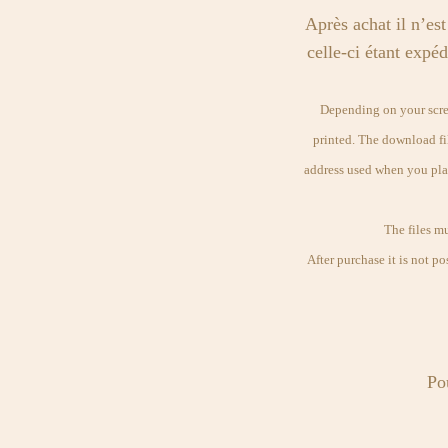
Après achat il n’e
celle-ci étant exp
Depending on your screen
printed. The download fil
address used when you plac
The files m
After purchase it is not po
Pou