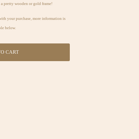
n a pretty wooden or gold frame!
with your purchase, more information is
ble below.
TO CART