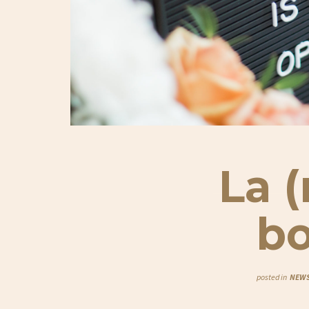
La (
bo
posted in
NEW