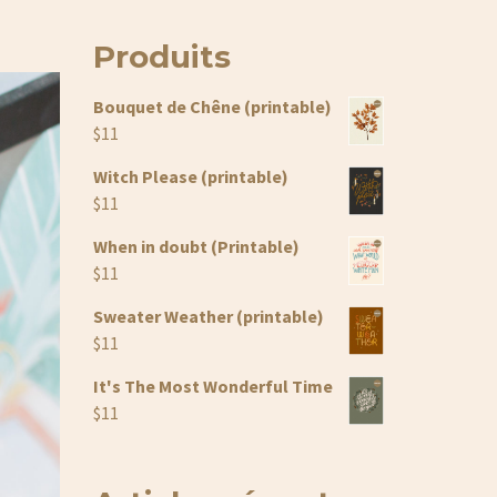
Produits
Bouquet de Chêne (printable)
$
11
Witch Please (printable)
$
11
When in doubt (Printable)
$
11
Sweater Weather (printable)
$
11
It's The Most Wonderful Time
$
11