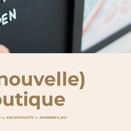
nouvelle)
utique
S
by
ATELIER MOUETTE
on
NOVEMBRE 4, 2017