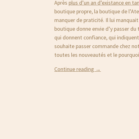
Après
plus d’un an d’existance en t
boutique propre, la boutique de l’At
manquer de praticité. Il lui manquai
boutique donne envie d’y passer du t
qui donnent confiance, qui indiquent
souhaite passer commande chez notr
toutes les nouveautés et le pourqu
« La
Continue reading
→
(nouvelle)
boutique »